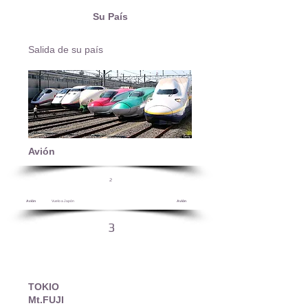
Su País
Salida de su país
Avión
2
Avión
Vuelo a Japón
Avión
3
TOKIO
Mt.FUJI