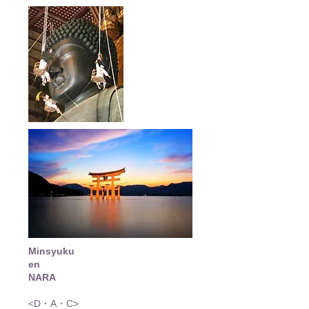
Minsyuku
en
NARA
<D・A・C>