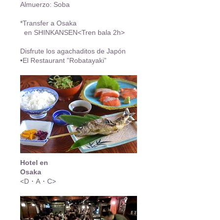
Almuerzo: Soba
*Transfer a Osaka
en SHINKANSEN<Tren bala 2h>
Disfrute los agachaditos de Japón
•El Restaurant ”Robatayaki”
Hotel en
Osaka
<D・A・C>