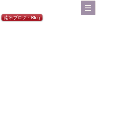
総合TOP
南米ブログ・Blog
Viaja a América Latina
Viaja a Japón
CONTACTO
¿Quiénes somos?