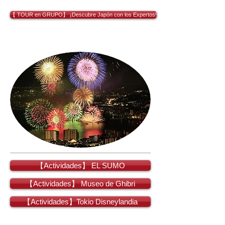
【 TOUR en GRUPO】 ¡Descubre Japón con los Expertos!
【Actividades】 EL SUMO
【Actividades】 Museo de Ghibri
【Actividades】Tokio Disneylandia
Ahora