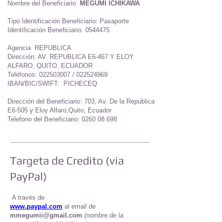
Nombre del Beneficiario
MEGUMI ICHIKAWA
Tipo Identificación Beneficiario: Pasaporte
Identificación Beneficiario:
0544475
Agencia REPUBLICA
Dirección: AV. REPUBLICA E6-467 Y ELOY
ALFARO, QUITO, ECUADOR
Teléfonos:
022503007
/
022524969
IBAN/BIC/SWIFT: PICHECEQ
Dirección
del Beneficiario:
703, Av. De la Republica
E6-505 y Eloy Alfaro,Quito, Ecuador
Telefono del Beneficiario:
0260 08 698
Targeta de Credito (via
PayPal)
A través de
www.paypal.com
al email de
mmegumii@gmail.com
(nombre de la