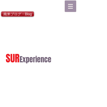
総合TOP
南米ブログ・Blog
SUR
Experience
日本語ホーム
Español Inicial
English Home
Viaja a América Latina
Viaja a Japón
CONTACTO
¿Quiénes somos?